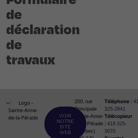
de
déclaration
de
travaux
200, rue
Téléphone :
4
Principale
325-2841
VOIR
Sainte-Anne-
Télécopieur
NOTRE
de-la-Pérade
:
418 325-
SITE
(Québec)
3070
WEB